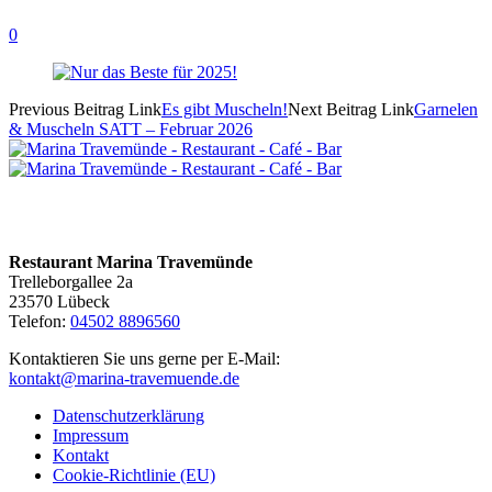
0
Previous
Beitrag
Link
Es gibt Muscheln!
Next
Beitrag
Link
Garnelen
& Muscheln SATT – Februar 2026
KONTAKTIEREN SIE UNS
Restaurant Marina Travemünde
Trelleborgallee 2a
23570 Lübeck
Telefon:
04502 8896560
Kontaktieren Sie uns gerne per E-Mail:
kontakt@marina-travemuende.de
Datenschutzerklärung
Impressum
Kontakt
Cookie-Richtlinie (EU)