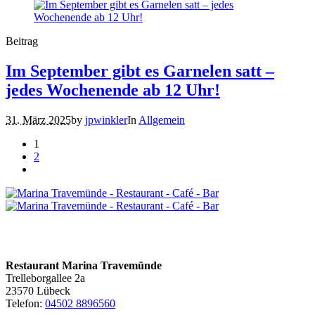
Beitrag
Im September gibt es Garnelen satt –
jedes Wochenende ab 12 Uhr!
31. März 2025
by
jpwinkler
In
Allgemein
1
2
KONTAKTIEREN SIE UNS
Restaurant Marina Travemünde
Trelleborgallee 2a
23570 Lübeck
Telefon:
04502 8896560